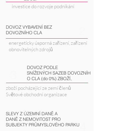
investice do rozvoje podnikání
DOVOZ VYBAVENÍ BEZ
2
DOVOZNÍHO CLA
energeticky úsporná zařízení, zařízení
obnovitelných zdrojů
DOVOZ PODLE
3
SNÍŽENÝCH SAZEB DOVOZNÍH
O CLA (do 0%) ZBOŽÍ,
zboží pocházející ze zemí členů
Světové obchodní organizace
SLEVY Z ÚZEMNÍ DANĚ A
DANĚ Z NEMOVITOST PRO
4
SUBJEKTY PRŮMYSLOVÉHO PARKU