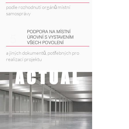
podle rozhodnutí orgánů místní
samosprávy
PODPORA NA MÍSTNÍ
5
ÚROVNÍ S VYSTAVENÍM
VŠECH POVOLENÍ
a jiných dokumentů, potřebných pro
realizací projektu
A C T U A L