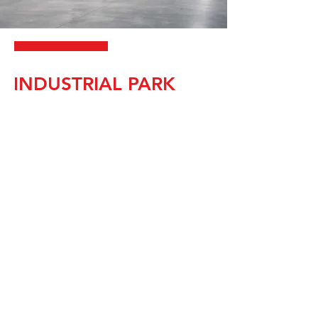
nysa development | wheston holding europe
INDUSTRIAL PARK
LVIV - Pustomyty
Aktuálně pracujeme na projektu v Uktajinském
Lvově. Na 20ti hektarech bude vystavěn
průmyslový park, který nabídne budovy pro výrobu
a logistiku.
Celá průmyslová zóna projektována takovým
způsobem, aby odpovídala nejvyšším evropským
standardům kvality.
Budovy «Třída А» budou mít dostatek
kancelářských, sociálních a obytných místností pro
pracovníky.
Území Průmyslového Parku napojeno do
železniční sítě, což umožňuje snížení nákladů na
dodávky materiálu a produkce.
Město Lvov s 800.000 obyvately se nachází v těsné
blízkosti budoucí průmyslové zony. Celá oblast