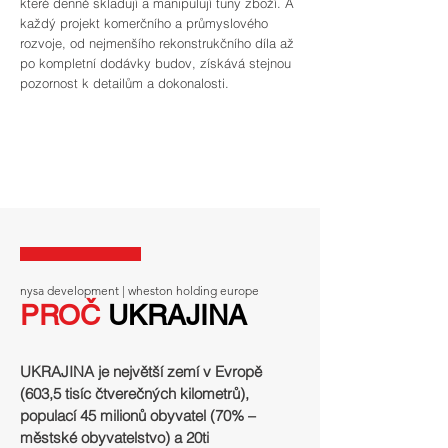
které denně skladují a manipulují tuny zboží. A
každý projekt komerčního a průmyslového
rozvoje, od nejmenšího rekonstrukčního díla až
po kompletní dodávky budov, získává stejnou
pozornost k detailům a dokonalosti.
nysa development | wheston holding europe
PROČ
UKRAJINA
UKRAJINA je největší zemí v Evropě
(603,5 tisíc čtverečných kilometrů),
populací 45 milionů obyvatel (70% –
městské obyvatelstvo) a 20ti