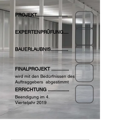
PROJEKT.........................
EXPERTENPRÜFUNG....
BAUERLAUBNIS..............
FINALPROJEKT ..............
wird mit den Bedürfnissen des
Auftraggebers abgestimmt
ERRICHTUNG .................
Beendigung im 4.
Vierteljahr 2019