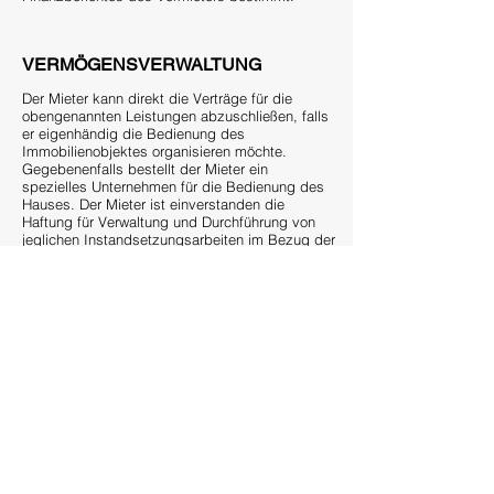
VERMÖGENSVERWALTUNG
Der Mieter kann direkt die Verträge für die
obengenannten Leistungen abzuschließen, falls
er eigenhändig die Bedienung des
Immobilienobjektes organisieren möchte.
Gegebenenfalls bestellt der Mieter ein
spezielles Unternehmen für die Bedienung des
Hauses. Der Mieter ist einverstanden die
Haftung für Verwaltung und Durchführung von
jeglichen Instandsetzungsarbeiten im Bezug der
Umzäunungskonstruktionen und des
Hausgestells, einschließlich mit dem Dach und
der Überdachungsmembran, während des
Gültigkeitstermin des Mietvertrags für die
Jegliche Wiederherstellung zu übernehmen.
GESCHÄFTSGEHEIMNIS
Wie es in der obenerwähnten Hinweis der
Angebotsanfrage bestimmt wurde.